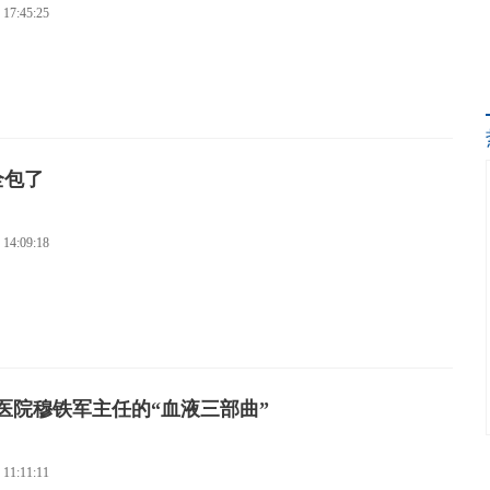
团走进荔波瑶山开展非遗实践
 17:45:25
主任崔建国：把实体瘤微创的“工具箱”
济南血液病医院微创介入科主任崔建国
寿2026年“7.8全国保险公众宣传日”
全包了
铸就生命防线，软实力温暖康复之路
李新刚：三十余载坚守，只为血液病患者的
 14:09:18
设备与名医团队，铸就血液肿瘤诊疗新高地
的“定心丸”——记济南血液病医院肿瘤
食者安心
医院穆铁军主任的“血液三部曲”
座水城的热血与烟火气
 11:11:11