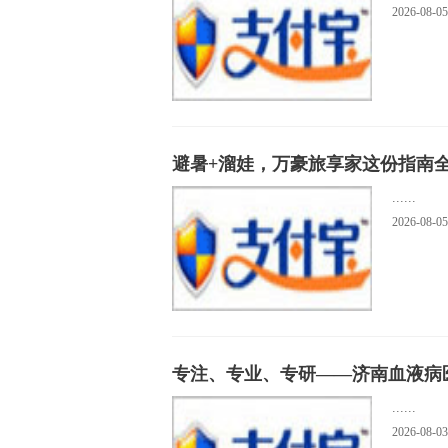
纹脉瑶山·艺润童心实践
2026-08-05
济南血液病医院微创介入科
精准医疗的“狙击手”：记
三十而立，守护无声：泰康人
避暑+溜娃，万豪旅享家这份指南
济南血液病医院：硬实力
......
济南血液病医院首席专家
2026-08-05
济南血液病医院：以尖端
三十载医者仁心，肿瘤患者
花生肽肥：让耕者增效 让
专注、专业、专研——济南血液病
淮安浪里马队徽出圈，一
......
2026-08-03