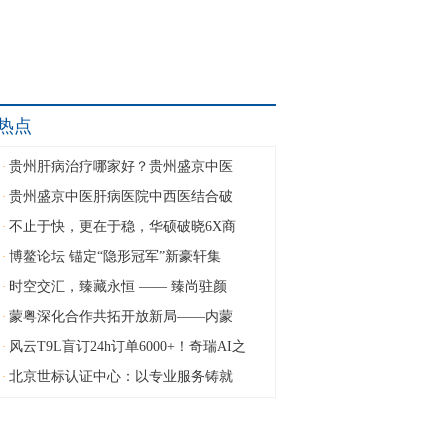
热点
贵州肝病治疗哪家好？贵州盛京中医
·
贵州盛京中医肝病医院中西医结合破
·
不止于快，更在于稳，华硕破晓6X商
·
博鳌论坛 锚定“隐形冠军”新豪轩集
·
时空交汇，臻藏永恒 —— 臻尚驻颜
·
蒙粤深化合作共拓开放新局——内蒙
·
风云T9L盲订24h订单6000+！奇瑞AI之
·
北京世标认证中心：以专业服务铸就
·