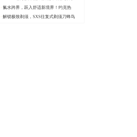
氟水跨界，跃入舒适新境界！约克热
·
解锁极致剃须，SXS往复式剃须刀蜂鸟
·