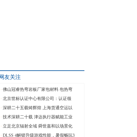
网友关注
佛山冠睿热弯岩板厂家包材料.包热弯
·
北京世标认证中心有限公司：认证领
·
深耕二十五载铸辉煌 上海货通空运以
·
技术深耕二十载 津达执行器赋能工业
·
立足北京辐射全域 舜世嘉和以场景化
·
DLSS 4解锁升级游戏性能，暑假畅玩3
·