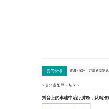
抖音上的李建中治疗肺癌
要闻快讯
避暑+溜娃，万豪旅享家
专注、专业、专研——济南
>
贵州贵阳网
>
新闻
>
贵州：无人机光影秀即将点
抖音上的李建中治疗肺癌，从精准
“肿瘤治疗没有标准答案，
......