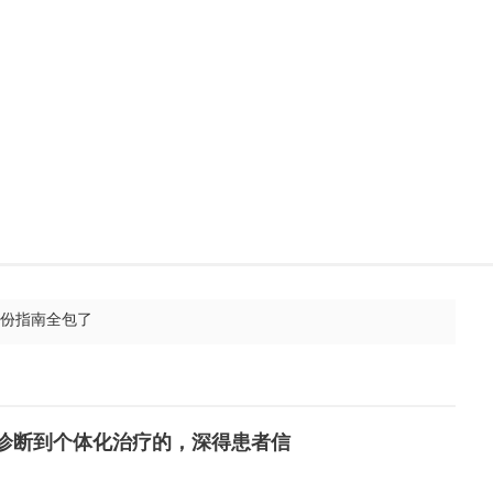
，从精准诊断到个体化治疗的，深得患者信
这份指南全包了
血液病医院穆铁军主任的“血液三部曲”
亮"世界第一高桥"
诊断到个体化治疗的，深得患者信
只有适不适合”——济南血液病医院微创